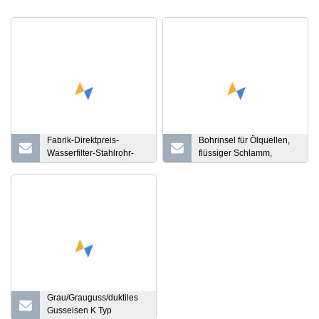
Fabrik-Direktpreis-
Bohrinsel für Ölquellen,
Wasserfilter-Stahlrohr-
flüssiger Schlamm,
Edelstahlsiebrohr für die
Mongoose-Edelstahl
Brunnensandkontrollindustrie
304/316, API 20, API 220,
flacher linearer
Bewegungsrahmen,
flacher Wellentyp,
Schieferschüttelsieb
Grau/Grauguss/duktiles
Gusseisen K Typ