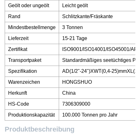
Geölt oder ungeölt
Leicht geölt
Rand
Schlitzkante/Fräskante
Mindestbestellmenge
3 Tonnen
Lieferzeit
15-21 Tage
Zertifikat
ISO9001/ISO14001/ISO45001/API
Transportpaket
Standardmäßiges seetüchtiges Pa
Spezifikation
AD(1/2"-24")XWT(0,4-25)mmXL(1-
Warenzeichen
HONGSHUO
Herkunft
China
HS-Code
7306309000
Produktionskapazität
100.000 Tonnen pro Jahr
Produktbeschreibung