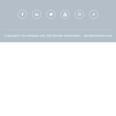
ROBOTERTECHNOLOGIE
CO., LTD
Copyright © de.nishijixie.com, Alle Rechte vorbehalten.
alex@nishijixie.com