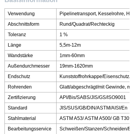
Verwendung
Pipelinetransport, Kesselrohre, H
Abschnittsform
Rund/Quadrat/Rechteckig
Toleranz
1 %
Länge
5,5m-12m
Wandstärke
1mm-60mm
Außendurchmesser
19mm-1620mm
Endschutz
Kunststoffrohrkappe/Eisenschutz/a
Rohrenden
Glatt/abgeschrägt/mit Gewinde, m
Zertifizierung
API/Bis/SABS/JIS/GS/ISO9001
Standard
JIS/SUS/GB/DIN/ASTM/AISI/En
Stahlmaterial
ASTM A53/ ASTM A500/ GB T3091
Bearbeitungsservice
Schweißen/Stanzen/Schneiden/Bi